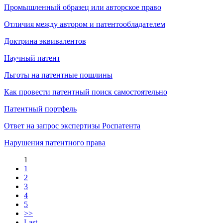
Промышленный образец или авторское право
Отличия между автором и патентообладателем
Доктрина эквивалентов
Научный патент
Льготы на патентные пошлины
Как провести патентный поиск самостоятельно
Патентный портфель
Ответ на запрос экспертизы Роспатента
Нарушения патентного права
1
1
2
3
4
5
>>
Last