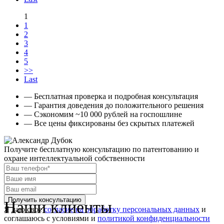
1
1
2
3
4
5
>>
Last
— Бесплатная проверка и подробная консультация
— Гарантия доведения до положительного решения
— Сэкономим ~10 000 рублей на госпошлине
— Все цены фиксированы без скрытых платежей
Получите бесплатную консультацию
по патентованию и
охране интеллектуальной собственности
Наши клиенты
Я даю свое
согласие на обработку персональных данных
и
соглашаюсь с условиями и
политикой конфиденциальности