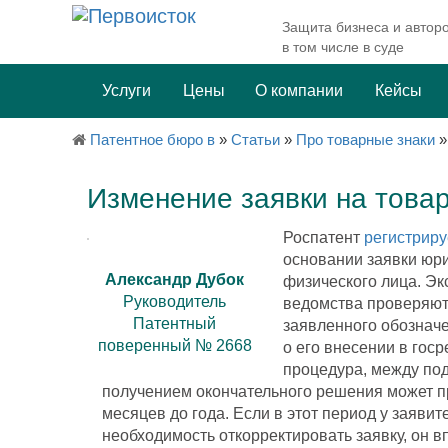
Защита бизнеса и авторо
в том числе в суде
Услуги
Цены
О компании
Кейсы
Патентное бюро в
»
Статьи
»
Про товарные знаки
Изменение заявки на това
Роспатент
регистриру
основании заявки юри
Александр Дубок
физического лица. Эк
Руководитель
ведомства проверяют
Патентный
заявленного обознач
поверенный № 2668
о его внесении в гос
процедура, между под
получением окончательного решения может пр
месяцев до года. Если в этот период у заявит
необходимость откорректировать заявку, он в