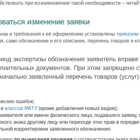
ействовать при возникновении такой необходимости – читайт
оваться изменение заявки
знак и требования к её оформлению установлены
приказом 
, само обозначение и его описание, перечень товаров и кл
риод экспертизы обозначения заявитель вправе 
олнительных документов. При этом запрещено 
начально заявленный перечень товаров (услуг)
ческих ошибок;
 и
классов МКТУ
(кроме добавления новых видов);
аявителя или имени физического лица, подавшего заявку, 
ного знака другому лицу или переходе этих прав в порядк
льной корректировки заявленного обозначения.
решено
до вынесения решения
о госрегистрации знака или 