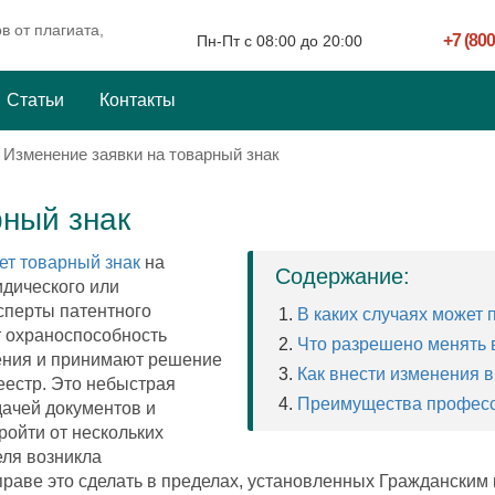
в от плагиата,
+7 (800
Пн-Пт c 08:00 до 20:00
Статьи
Контакты
»
Изменение заявки на товарный знак
рный знак
ет товарный знак
на
Содержание:
дического или
сперты патентного
В каких случаях может 
 охраноспособность
Что разрешено менять в
ения и принимают решение
Как внести изменения в
реестр. Это небыстрая
Преимущества професс
ачей документов и
ойти от нескольких
еля возникла
праве это сделать в пределах, установленных Гражданским