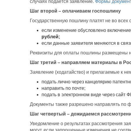
случаях подаётся заявление.
Формы докумен
Шаг второй – оплачиваем госпошлину
Государственную пошлину платят не во всех 
если изменение обусловлено включением
рублей;
если данные заявителя меняются в связи
Реквизиты для оплаты пошлины размещены 
Шаг третий – направляем материалы в Ро
Заявление (ходатайство) и прилагаемые к н
подать лично через канцелярию патентно
направить по почте;
подать в электронном виде через сайт Ф
Документы также разрешено направлять по ф
Шаг четвертый – дожидаемся рассмотрен
Уведомление о результатах рассмотрения зая
могут, если запрошенные изменения не соотве