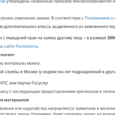
тов
утверждены названным приказом Минэкономразвития и
случаях изменения заявки. В соответствии с
Положением о 
 дополнительного класса, выделенного из заявленного пер
 с передачей прав на заявку другому лицу – в размере
300
на
сайте Роспатента
.
спатент
ему материалы можно:
й службы в Москве (у ведомства нет подразделений в други
ИПС или портал Госуслуг.
аксу с последующим предоставлением оригиналов в течени
ия материалов
вления или ходатайства направляется заявителю в месячны
тствуют закону. Например, будет отклонён запрос на включ