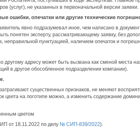
ий Роспатента, поступивших в ходе экспертизы. Главное 
ов (услуг), не указанных в первоначальной версии заявки.
ые ошибки, опечатки или другие технические погрешн
аявитель явно подразумевал иное, чем написано в докумен
ыть понятен эксперту, рассматривающему заявку, без допо
, неправильной пунктуацией, наличием опечаток и погрешн
 другому адресу может быть вызвана как сменой места нах
ций в другое обособленное подразделении компании).
е.
 затрагивают существенных признаков, не меняют восприят
ок цвета на логотипе можно, а изменить содержание доми
П от 18.11.2022 по делу
№ СИП-839/2022
).