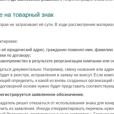
е на товарный знак
торая не затрагивает её сути. В ходе рассмотрения матери
ктировке:
 её юридический адрес, гражданин поменял имя, фамилию 
вки по договору;
равопреемство в результате реорганизации компании или с
ься документально. Например, смену названия или адрес
удет в реестре, исправления в заявку не внесут. Если ком
ющий определить, к какой из вновь созданных организаций
на договорной основе нужно будет представить соответству
 регистрируется заявленное обозначение.
адатель решит отказаться от использования знака для конк
ить из заявления. Иногда откорректировать перечень нуж