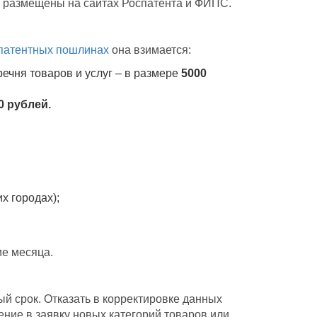
 размещены на сайтах Роспатента и ФИПС.
патентных пошлинах
она взимается:
ечня товаров и услуг – в размере
5000
0 рублей.
х городах);
е месяца.
й срок. Отказать в корректировке данных
ение в заявку новых категорий товаров или