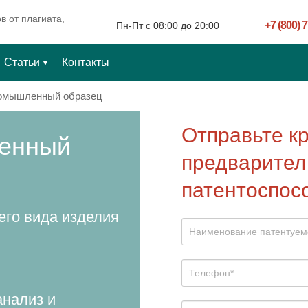
в от плагиата,
+7 (800) 
Пн-Пт c 08:00 до 20:00
Статьи
Контакты
▼
ромышленный образец
Отправьте к
ленный
предварител
патентоспос
его вида изделия
нализ и