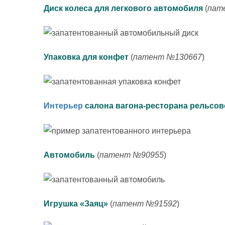
Диск колеса для легкового автомобиля
(
пат
Упаковка для конфет
(
патент №130667
)
Интерьер
салона вагона-ресторана рельсов
Автомобиль
(
патент №90955
)
Игрушка «Заяц»
(
патент №91592
)