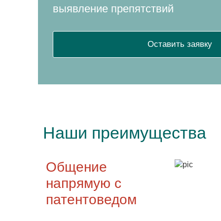
выявление препятствий
Оставить заявку
Наши преимущества
Общение
напрямую с
патентоведом