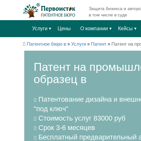
Защита бизнеса и авторо
в том числе в суде
Услуги
Цены
О компании
Кейсы
▼
▼
▼
Патентное бюро в
»
Услуги
»
Патент
»
Патент на п
Патент на промыш
образец в
Патентование дизайна и внешн
"под ключ"
Стоимость услуг 83000 руб
Срок 3-6 месяцев
Бесплатный предварительный а