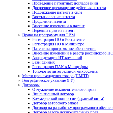
Проведение патентных исследований
Досрочное прекращение действия патента
Поддержание патента в силе
Восстановление патента
Продление патента
Внесение изменений в патент
Передача прав на патент
Право на программу для ЭВМ
Регистрация ПО в Роспатенте
Регистрация ПО в Минцифре
Патент на программное обеспечение
Внесение изменений в реестр российского П
Аккредитация ИТ-компаний
Базы данных
Регистрация ПАК в Минцифры
Топология интегральной микросхемы
Место происхождения товара (НМПТ)
Географическое указание (ГУ)
Договоры
Отчуждение исключительного права
Лицензионный договор
Коммерческой концессии (франчайзинга)
Договор авторского заказа
Договор на разработку программного обеспеч
Договор залога исключительных прав