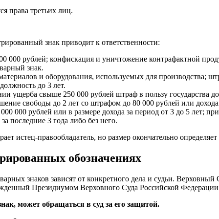
ся права третьих лиц.
трированный знак приводит к ответственности:
 000 000 рублей; конфискация и уничтожение контрафактной про
оварный знак.
материалов и оборудования, используемых для производства; штра
олжность до 3 лет.
 ущерба свыше 250 000 рублей штраф в пользу государства до 30
шение свободы до 2 лет со штрафом до 80 000 рублей или доход
000 000 рублей или в размере дохода за период от 3 до 5 лет; п
за последние 3 года либо без него.
ет истец-правообладатель, но размер окончательно определяет 
стрированных обозначениях
варных знаков зависят от конкретного дела и судьи. Верховны
ржденный Президиумом Верховного Суда Российской Федерации 1
нак, может обращаться в суд за его защитой.