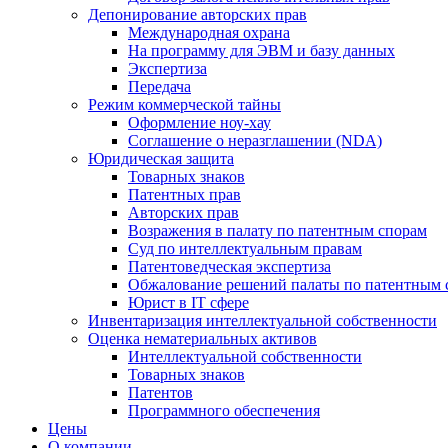
Депонирование авторских прав
Международная охрана
На программу для ЭВМ и базу данных
Экспертиза
Передача
Режим коммерческой тайны
Оформление ноу-хау
Соглашение о неразглашении (NDA)
Юридическая защита
Товарных знаков
Патентных прав
Авторских прав
Возражения в палату по патентным спорам
Суд по интеллектуальным правам
Патентоведческая экспертиза
Обжалование решений палаты по патентным 
Юрист в IT сфере
Инвентаризация интеллектуальной собственности
Оценка нематериальных активов
Интеллектуальной собственности
Товарных знаков
Патентов
Программного обеспечения
Цены
О компании