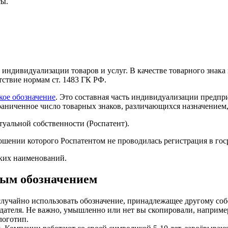
сы.
 индивидуализации товаров и услуг. В качестве товарного знака
тствие нормам ст. 1483 ГК РФ.
кое обозначение
. Это составная часть индивидуализации предпр
раниченное число товарных знаков, различающихся назначением,
туальной собственности (Роспатент).
ношении которого Роспатентом не проводилась регистрация в гос
ских наименований.
ным обозначением
лучайно использовать обозначение, принадлежащее другому соб
дателя. Не важно, умышленно или нет вы скопировали, наприме
логотип.