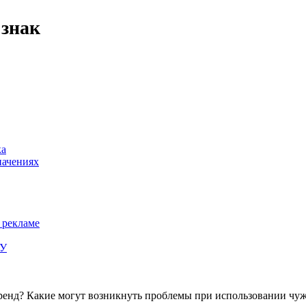
 знак
ка
начениях
 рекламе
ТУ
енд? Какие могут возникнуть проблемы при использовании чуж