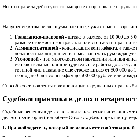
Но эти правила действуют только до тех пор, пока не нарушают
Нарушение,в том числе неумышленное, чужих прав на зарегис
Гражданско-правовой
- штраф в размере от 10 000 до 5
размере стоимости контрафакта или стоимости прав на т
Административной
- конфискация контрафакта, а также 
должностных лиц лишение права занимать руководящую д
Уголовной
- при многократном нарушении или причинении
исправительные или принудительные работы до 2 лет; ли
группой лиц наказание еще строже штраф от 500 000 до 1 
период до 6 лет со штрафом до 500 000 рублей или дохода 
Способ восстановления и компенсации нарушенных прав выбира
Судебная практика в делах о незареги
Судебные решения в делах по защите незарегистрированных то
дел этой категории (подробнее Обзор судебной практики утве
1. Правообладатель, который не использует свой товарный з