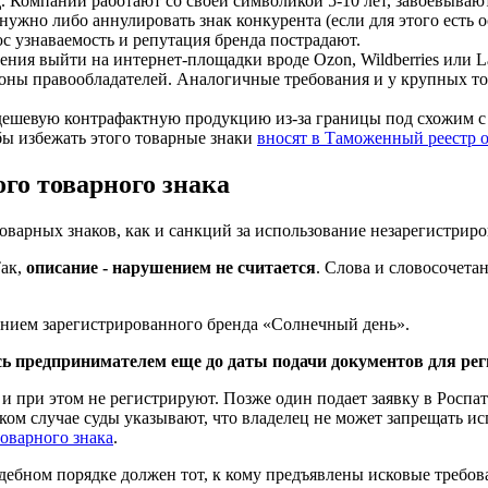
д
. Компании работают со своей символикой 5-10 лет, завоёвывают
нужно либо аннулировать знак конкурента (если для этого есть 
юс узнаваемость и репутация бренда пострадают.
чения выйти на интернет-площадки вроде Ozon, Wildberries или
ороны правообладателей. Аналогичные требования и у крупных т
 дешевую контрафактную продукцию из-за границы под схожим с 
бы избежать этого товарные знаки
вносят в Таможенный реестр 
го товарного знака
товарных знаков, как и санкций за использование незарегистрир
Так,
описание - нарушением не считается
. Слова и словосочета
ением зарегистрированного бренда «Солнечный день».
ь предпринимателем еще до даты подачи документов для рег
 при этом не регистрируют. Позже один подает заявку в Роспате
аком случае суды указывают, что владелец не может запрещать 
оварного знака
.
дебном порядке должен тот, к кому предъявлены исковые требов