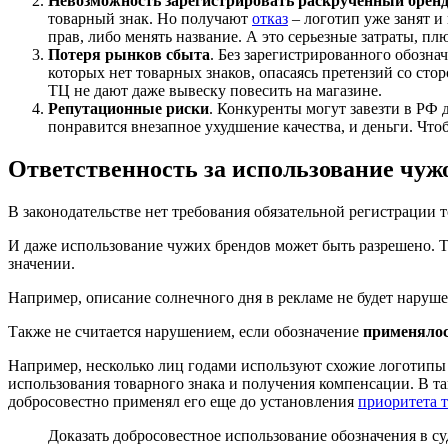
Невозможность зарегистрировать раскрученный брен
товарный знак. Но получают
отказ
– логотип уже занят и 
прав, либо менять название. А это серьезные затраты, пл
Потеря рынков сбыта
. Без зарегистрированного обозна
которых нет товарных знаков, опасаясь претензий со ст
ТЦ не дают даже вывеску повесить на магазине.
Репутационные риски
. Конкуренты могут завезти в РФ
понравится внезапное ухудшение качества, и деньги. Что
Ответственность за использование чужо
В законодательстве нет требования обязательной регистрации 
И даже использование чужих брендов может быть разрешено. 
значении.
Например, описание солнечного дня в рекламе не будет наруш
Также не считается нарушением, если обозначение
применялос
Например, несколько лиц годами используют схожие логотипы и
использования товарного знака и получения компенсации. В т
добросовестно применял его еще до установления
приоритета т
Доказать добросовестное использование обозначения в су