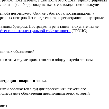
 рынок, покупателей, а уже после этого хотят зарегистрировать
основания), либо договариваться с его владельцем о выкупе
 Lamoda невозможно. Они не работают с поставщиками, у
орговых центров без свидетельства о регистрации популярные
вашим брендом. Пострадает и репутация - покупателям не
объектов интеллектуальной собственности
(ТРОИС).
ованных обозначений.
ния в этом случае применяются в общеупотребительном
истрации товарного знака
.
нт и обращается в суд для пресечения незаконного
использование обозначения предпринимателю, который
ания.