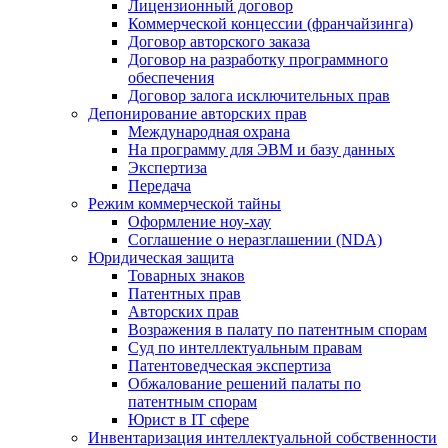
Лицензионный договор
Коммерческой концессии (франчайзинга)
Договор авторского заказа
Договор на разработку программного
обеспечения
Договор залога исключительных прав
Депонирование авторских прав
Международная охрана
На программу для ЭВМ и базу данных
Экспертиза
Передача
Режим коммерческой тайны
Оформление ноу-хау
Соглашение о неразглашении (NDA)
Юридическая защита
Товарных знаков
Патентных прав
Авторских прав
Возражения в палату по патентным спорам
Суд по интеллектуальным правам
Патентоведческая экспертиза
Обжалование решений палаты по
патентным спорам
Юрист в IT сфере
Инвентаризация интеллектуальной собственности