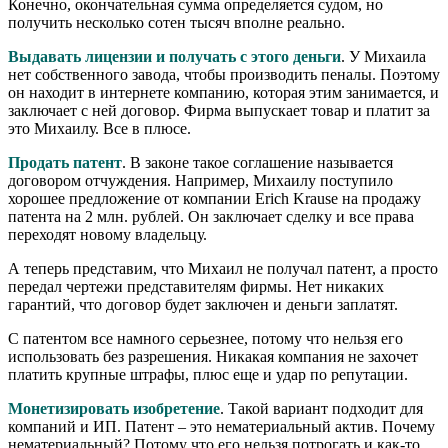
Конечно, окончательная сумма определяется судом, но
получить несколько сотен тысяч вполне реально.
Выдавать лицензии и получать с этого деньги
. У Михаила
нет собственного завода, чтобы производить пеналы. Поэтому
он находит в интернете компанию, которая этим занимается, и
заключает с ней договор. Фирма выпускает товар и платит за
это Михаилу. Все в плюсе.
Продать патент
. В законе такое соглашение называется
договором отчуждения. Например, Михаилу поступило
хорошее предложение от компании Erich Krause на продажу
патента на 2 млн. рублей. Он заключает сделку и все права
переходят новому владельцу.
А теперь представим, что Михаил не получал патент, а просто
передал чертежи представителям фирмы. Нет никаких
гарантий, что договор будет заключен и деньги заплатят.
С патентом все намного серьезнее, потому что нельзя его
использовать без разрешения. Никакая компания не захочет
платить крупные штрафы, плюс еще и удар по репутации.
Монетизировать изобретение
. Такой вариант подходит для
компаний и ИП. Патент – это нематериальный актив. Почему
нематериальный? Потому что его нельзя потрогать и как-то