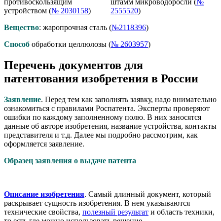
противоскользящим
штамм микроводоросли (
№
устройством (
№ 2030158
)
2555520
)
Вещество
: жаропрочная сталь (
№2118396
)
Способ
обработки целлюлозы (
№ 2603957
)
Перечень документов для
патентования изобретения в России
Заявление
. Перед тем как заполнять заявку, надо внимательно
ознакомиться с правилами Роспатента. Эксперты проверяют
ошибки по каждому заполненному полю. В них заносятся
данные об авторе изобретения, название устройства, контакты
представителя и т.д. Далее мы подробно рассмотрим, как
оформляется заявление.
Образец заявления о выдаче патента
Описание изобретения
. Самый длинный документ, который
раскрывает сущность изобретения. В нем указываются
технические свойства,
полезный результат
и область техники,
то есть где можно использовать решение.