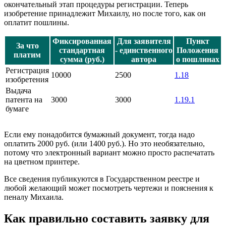
окончательный этап процедуры регистрации. Теперь
изобретение принадлежит Михаилу, но после того, как он
оплатит пошлины.
Фиксированная
Для заявителя
Пункт
За что
стандартная
- единственного
Положения
платим
сумма (руб.)
автора
о пошлинах
Регистрация
10000
2500
1.18
изобретения
Выдача
патента на
3000
3000
1.19.1
бумаге
Если ему понадобится бумажный документ, тогда надо
оплатить 2000 руб. (или 1400 руб.). Но это необязательно,
потому что электронный вариант можно просто распечатать
на цветном принтере.
Все сведения публикуются в Государственном реестре и
любой желающий может посмотреть чертежи и пояснения к
пеналу Михаила.
Как правильно составить заявку для