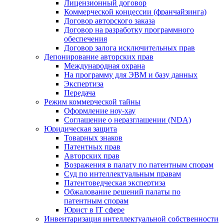
Лицензионный договор
Коммерческой концессии (франчайзинга)
Договор авторского заказа
Договор на разработку программного
обеспечения
Договор залога исключительных прав
Депонирование авторских прав
Международная охрана
На программу для ЭВМ и базу данных
Экспертиза
Передача
Режим коммерческой тайны
Оформление ноу-хау
Соглашение о неразглашении (NDA)
Юридическая защита
Товарных знаков
Патентных прав
Авторских прав
Возражения в палату по патентным спорам
Суд по интеллектуальным правам
Патентоведческая экспертиза
Обжалование решений палаты по
патентным спорам
Юрист в IT сфере
Инвентаризация интеллектуальной собственности