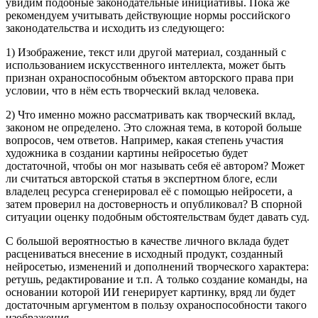
увидим подобные законодательные инициативы. Пока же
рекомендуем учитывать действующие нормы российского
законодательства и исходить из следующего:
1)
Изображение, текст или другой материал, созданный с
использованием искусственного интеллекта, может быть
признан охраноспособным объектом авторского права при
условии, что в нём есть творческий вклад человека.
2)
Что именно можно рассматривать как творческий вклад,
законом не определено. Это сложная тема, в которой больше
вопросов, чем ответов. Например, какая степень участия
художника в создании картины нейросетью будет
достаточной, чтобы он мог называть себя её автором? Может
ли считаться авторской статья в экспертном блоге, если
владелец ресурса сгенерировал её с помощью нейросети, а
затем проверил на достоверность и опубликовал? В спорной
ситуации оценку подобным обстоятельствам будет давать суд.
С большой вероятностью в качестве личного вклада будет
расцениваться внесение в исходный продукт, созданный
нейросетью, изменений и дополнений творческого характера:
ретушь, редактирование и т.п. А только создание команды, на
основании которой ИИ генерирует картинку, вряд ли будет
достаточным аргументом в пользу охраноспособности такого
изображения.