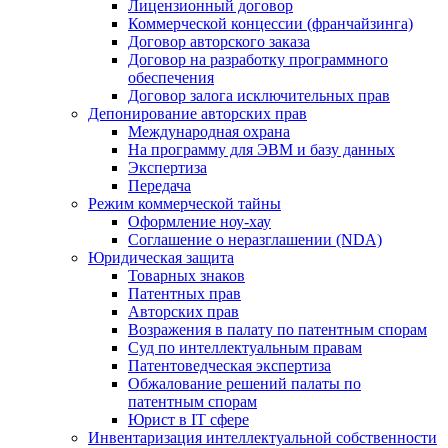
Лицензионный договор
Коммерческой концессии (франчайзинга)
Договор авторского заказа
Договор на разработку программного
обеспечения
Договор залога исключительных прав
Депонирование авторских прав
Международная охрана
На программу для ЭВМ и базу данных
Экспертиза
Передача
Режим коммерческой тайны
Оформление ноу-хау
Соглашение о неразглашении (NDA)
Юридическая защита
Товарных знаков
Патентных прав
Авторских прав
Возражения в палату по патентным спорам
Суд по интеллектуальным правам
Патентоведческая экспертиза
Обжалование решений палаты по
патентным спорам
Юрист в IT сфере
Инвентаризация интеллектуальной собственности