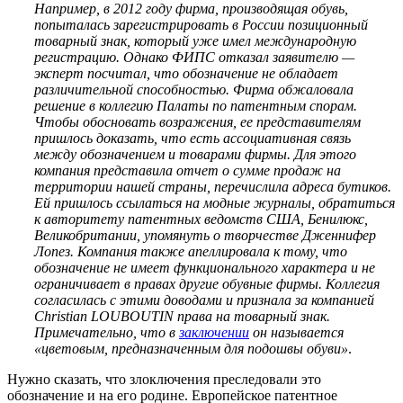
Например, в 2012 году фирма, производящая обувь,
попыталась зарегистрировать в России позиционный
товарный знак, который уже имел международную
регистрацию. Однако ФИПС отказал заявителю —
эксперт посчитал, что обозначение не обладает
различительной способностью. Фирма обжаловала
решение в коллегию Палаты по патентным спорам.
Чтобы обосновать возражения, ее представителям
пришлось доказать, что есть ассоциативная связь
между обозначением и товарами фирмы. Для этого
компания представила отчет о сумме продаж на
территории нашей страны, перечислила адреса бутиков.
Ей пришлось ссылаться на модные журналы, обратиться
к авторитету патентных ведомств США, Бенилюкс,
Великобритании, упомянуть о творчестве Дженнифер
Лопез. Компания также апеллировала к тому, что
обозначение не имеет функционального характера и не
ограничивает в правах другие обувные фирмы. Коллегия
согласилась с этими доводами и признала за компанией
Christian LOUBOUTIN права на товарный знак.
Примечательно, что в
заключении
он называется
«цветовым, предназначенным для подошвы обуви»
.
Нужно сказать, что злоключения преследовали это
обозначение и на его родине. Европейское патентное