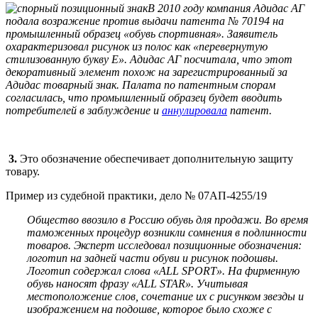
В 2010 году компания Адидас АГ
подала возражение против выдачи патента № 70194 на
промышленный образец «обувь спортивная». Заявитель
охарактеризовал рисунок из полос как «перевернутую
стилизованную букву Е». Адидас АГ посчитала, что этот
декоративный элемент похож на зарегистрированный за
Адидас товарный знак. Палата по патентным спорам
согласилась, что промышленный образец будет вводить
потребителей в заблуждение и
аннулировала
патент.
3.
Это обозначение обеспечивает дополнительную защиту
товару.
Пример из судебной практики, дело № 07АП-4255/19
Общество ввозило в Россию обувь для продажи. Во время
таможенных процедур возникли сомнения в подлинности
товаров. Эксперт исследовал позиционные обозначения:
логотип на задней части обуви и рисунок подошвы.
Логотип содержал слова «ALL SPORT». На фирменную
обувь наносят фразу «ALL STAR». Учитывая
местоположение слов, сочетание их с рисунком звезды и
изображением на подошве, которое было схоже с