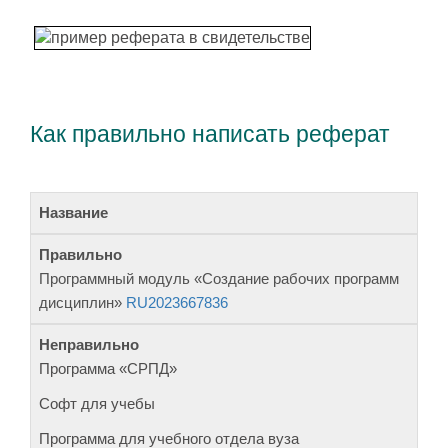
Как правильно написать реферат
Название
Правильно
(примеры
Элемент
из
Неправильно
Программный модуль «Создание рабочих программ
бюллетеня
дисциплин»
RU2023667836
ФИПС)
Программа «СРПД»
Софт для учебы
Программа для учебного отдела вуза