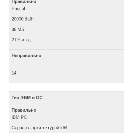
Pascal
20000 байт
38 МБ
2 ГБ и т.д.
–
14
Тип ЭВМ и ОС
IBM PC
Сервер с архитектурой х64